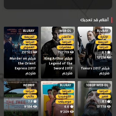
أفلام قد تعجبك
BLURAY
WEB-DL
BLURAY
الإثارة
الأكشن
الجريمة
الجريمة
الدراما
الدراما
الدراما
مغامرات
الغموض
251٬522
150٬719
6.1
12٬216
فيلم King Arthur
فيلم Murder on
the Orient
Legend of the
فيلم Tueurs 2017
Sword 2017
Express 2017
مترجم
مترجم
مترجم
WEBRIP
BLURAY
1080P WEB-DL
الدراما
الدراما
الدراما
قصير
الكوميديا
عائلي
7.3
8.1
موسيقى
9٬554
6.6
15٬778
9٬209