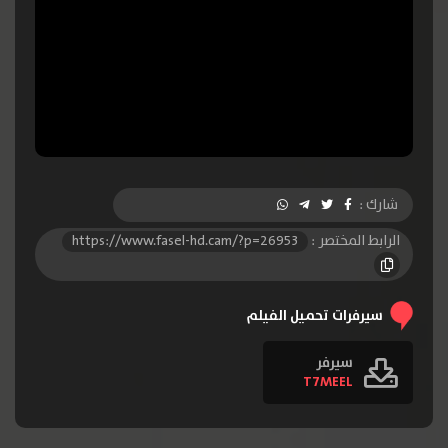
شارك :
الرابط المختصر :
https://www.fasel-hd.cam/?p=26953
سيرفرات تحميل الفيلم
سيرفر
T7MEEL