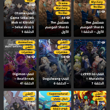
ميكا
Mystery
Drama
70
Thriller
Mystery
83
انمي Otome
Thriller
Game Sekai wa
68
مسلسل The
مسلسل The
Mob ni Kibishii
Shards الموسم
Shards الموسم
Sekai desu 2 –
الأول – الحلقة 1
الأول
الحلقة 5
أكشن
Animation
77
اكشن
أكشن
مغامرات
مغامرات
36
108
انمي Lv999 no
انمي Digimon
Murabito –
انمي Dogulwang
Beatbreak –
الحلقة 7
– الحلقة 6
الحلقة 41
أكشن
Supernatural
أكشن
اكشن
خيال علمي
اكشن
130
71
غموض
قوى خارقة