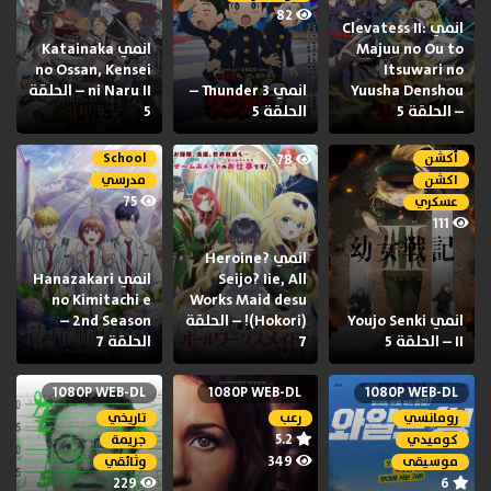
82
انمي Clevatess II:
Majuu no Ou to
انمي Katainaka
no Ossan, Kensei
Itsuwari no
Yuusha Denshou
انمي Thunder 3 –
ni Naru II – الحلقة
– الحلقة 5
الحلقة 5
5
أكشن
School
78
اكشن
مدرسي
75
عسكري
111
انمي Heroine?
Seijo? Iie, All
انمي Hanazakari
no Kimitachi e
Works Maid desu
انمي Youjo Senki
(Hokori)! – الحلقة
2nd Season –
II – الحلقة 5
7
الحلقة 7
1080P WEB-DL
1080P WEB-DL
1080P WEB-DL
رومانسي
رعب
تاريخي
5.2
كوميدي
جريمة
349
موسيقى
وثائقي
229
6