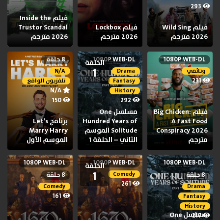
293
فيلم Inside the
فيلم Wild Sing
فيلم Lockbox
Trustor Scandal
2026 مترجم
2026 مترجم
2026 مترجم
1080P WEB-DL
1080P WEB-DL
8 حلقة
الحلقة
1
وثائقي
Drama
N/A
231
Fantasy
تلفزيون الواقع
N/A
History
150
292
فيلم Big Chicken:
مسلسل One
A Fast Food
Hundred Years of
برنامج Let’s
Conspiracy 2026
Solitude الموسم
Marry Harry
مترجم
الثاني – الحلقة 1
الموسم الأول
1080P WEB-DL
1080P WEB-DL
1080P WEB-DL
الحلقة
1
Comedy
8 حلقة
8 حلقة
261
Comedy
Drama
161
Fantasy
History
مسلسل One
217