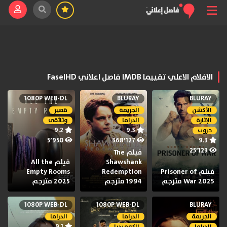
الافلام الاعلي تقييما IMDB فاصل اعلاني FaselHD
1080P WEB-DL
BLURAY
BLURAY
الأكشن
الجريمة
قصير
الإثارة
الدراما
وثائقي
9.2
9.3
حروب
5٬950
368٬127
9.3
25٬123
فيلم The
Shawshank
فيلم All the
فيلم Prisoner of
Redemption
Empty Rooms
War 2025 مترجم
1994 مترجم
2025 مترجم
1080P WEB-DL
1080P WEB-DL
BLURAY
الجريمة
الدراما
الدراما
9.1
الدراما
الكوميديا