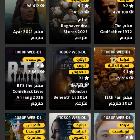
98٬412
9.2
9.2
34٬371
428٬108
فيلم
فيلم The
Raghavendra
Godfather 1972
Stores 2023
فيلم Ayar 2021
مترجم
مترجم
مترجم
1080P WEB-DL
1080P WEB-DL
1080P WEB-DL
الدراما
الإثارة
موسيقى
9
السيرة الذاتية
الرعب
2٬864
9.1
الغموض
9.1
25٬266
13٬019
فيلم The
فيلم BTS the
Comeback Live:
Monster
فيلم 12th Fail
Beneath Us 2024
Arirang 2026
2023 مترجم
مترجم
مترجم
1080P WEB-DL
1080P WEB-DL
1080P WEB-DL
الدراما
الإثارة
الأنميشن
الرومانسية
الدراما
الكوميديا
9
الغموض
مغامرات