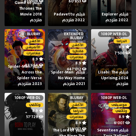
417٬509
60٬853
فيلم Game of
Thrones The
فيلم Explorer
فيلم Padavettu
Movie 2018
2022 مترجم
2022 مترجم
مترجم
BLURAY
EXTENDED
1080P WEB-DL
BLURAY
الدراما
الأكشن
الأكشن
8.9
الأنميشن
فانتازيا
7٬500
مغامرات
مغامرات
8.9
8.9
83٬664
فيلم Spider-Man:
447٬012
فيلم Lisabi: The
فيلم Spider-Man:
Across the
Spider-Verse
No Way Home
Uprising 2024
مترجم
2021 مترجم
2023 متترجم
1080P WEB-DL
BLURAY
1080P WEB-DL
موسيقى
الأكشن
وثائقي
8.9
وثائقي
الدراما
57٬729
8.9
مغامرات
8.9
6٬007
238٬017
فيلم Seventeen
فيلم The Lord of