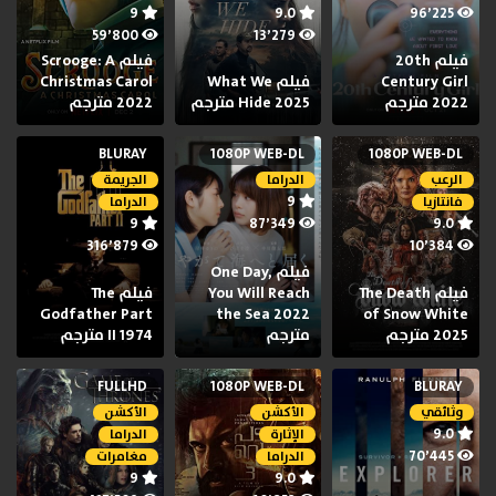
9
9.0
96٬225
59٬800
13٬279
فيلم 20th
فيلم Scrooge: A
Century Girl
فيلم What We
Christmas Carol
2022 مترجم
Hide 2025 مترجم
2022 مترجم
BLURAY
1080P WEB-DL
1080P WEB-DL
الرعب
الدراما
الجريمة
9
فانتازيا
الدراما
9
87٬349
9.0
316٬879
10٬384
فيلم One Day,
فيلم The Death
You Will Reach
فيلم The
Godfather Part
the Sea 2022
of Snow White
2025 مترجم
مترجم
II 1974 مترجم
FULLHD
1080P WEB-DL
BLURAY
وثائقي
الأكشن
الأكشن
9.0
الإثارة
الدراما
70٬445
الدراما
مغامرات
9
9.0