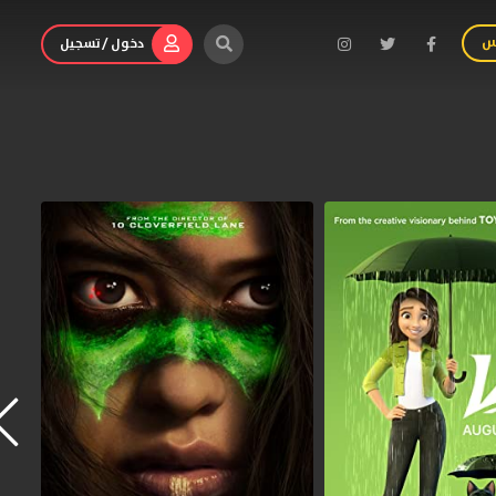
س
دخول / تسجيل