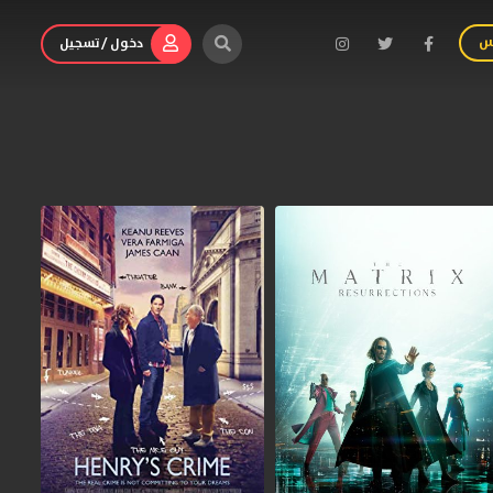
س
دخول / تسجيل