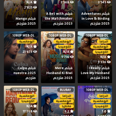
N/A
3٬568
3٬543
2٬825
فيلم Adventures
فيلم A Bet with
in Love & Birding
the Matchmaker
فيلم Mango
2025 مترجم
2023 مترجم
2025 مترجم
1080P WEB-DL
1080P WEB-DL
1080P WEB-DL
الدراما
الرومانسية
الرومانسية
N/A
الرومانسية
الكوميديا
21٬673
N/A
الكوميديا
5٬716
N/A
5٬336
فيلم I Really
فيلم Mere
فيلم Culpa
nuestra 2025
Husband Ki Biwi
Love My Husband
2025 مترجم
2025 مترجم
مترجم
1080P WEB-DL
BLURAY
1080P WEB-DL
الدراما
الدراما
الرومانسية
الرومانسية
الرومانسية
الكوميديا
N/A
الكوميديا
فانتازيا
11٬268
6.2
7.0