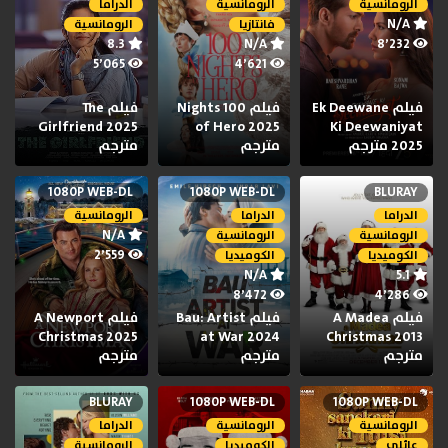
الرومانسية
الرومانسية
الدراما
N/A
فانتازيا
الرومانسية
8.3
N/A
8٬232
5٬065
4٬621
فيلم Ek Deewane
فيلم 100 Nights
فيلم The
Girlfriend 2025
of Hero 2025
Ki Deewaniyat
2025 مترجم
مترجم
مترجم
1080P WEB-DL
1080P WEB-DL
BLURAY
الدراما
الدراما
الرومانسية
N/A
الرومانسية
الرومانسية
2٬559
الكوميديا
الكوميديا
N/A
5.1
8٬472
4٬286
فيلم A Madea
فيلم Bau: Artist
فيلم A Newport
Christmas 2025
at War 2024
Christmas 2013
مترجم
مترجم
مترجم
BLURAY
1080P WEB-DL
1080P WEB-DL
الرومانسية
الرومانسية
الدراما
عائلي
الكوميديا
الرومانسية