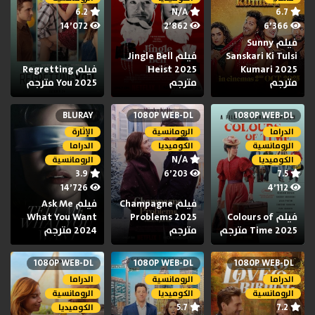
6.2
N/A
6.7
14٬072
2٬862
6٬366
فيلم Sunny
Sanskari Ki Tulsi
فيلم Jingle Bell
Kumari 2025
Heist 2025
فيلم Regretting
مترجم
مترجم
You 2025 مترجم
BLURAY
1080P WEB-DL
1080P WEB-DL
الدراما
الرومانسية
الإثارة
الرومانسية
الكوميديا
الدراما
N/A
الكوميديا
الرومانسية
3.9
6٬203
7.5
14٬726
4٬112
فيلم Champagne
فيلم Ask Me
فيلم Colours of
Problems 2025
What You Want
Time 2025 مترجم
مترجم
2024 مترجم
1080P WEB-DL
1080P WEB-DL
1080P WEB-DL
الدراما
الرومانسية
الدراما
الرومانسية
الكوميديا
الرومانسية
5.7
7.2
الكوميديا