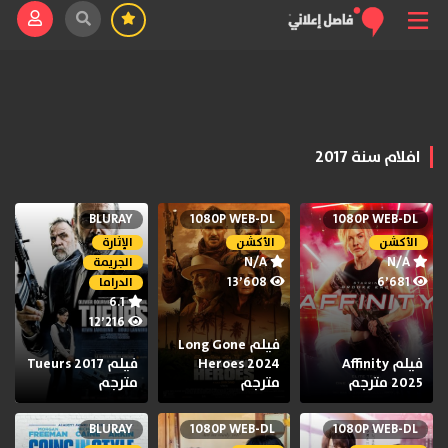
افلام سنة 2017
BLURAY
1080P WEB-DL
1080P WEB-DL
الأكشن
الأكشن
الإثارة
N/A
N/A
الجريمة
13٬608
6٬681
الدراما
6.1
12٬216
فيلم Long Gone
فيلم Affinity
Heroes 2024
فيلم Tueurs 2017
2025 مترجم
مترجم
مترجم
BLURAY
1080P WEB-DL
1080P WEB-DL