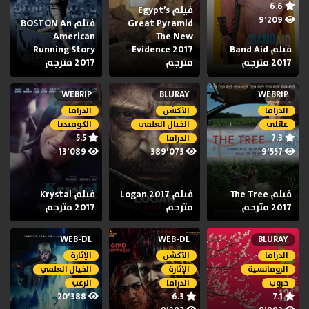
6.6
فيلم Egypt’s
9٬209
Great Pyramid
فيلم BOSTON An
American
The New
فيلم Band Aid
Evidence 2017
Running Story
2017 مترجم
مترجم
2017 مترجم
WEBRIP
BLURAY
WEBRIP
الدراما
الأكشن
الدراما
عائلي
الخيال العلمي
الكوميديا
5.5
7.3
الدراما
13٬089
389٬073
9٬557
فيلم The Tree
فيلم Logan 2017
فيلم Krystal
2017 مترجم
مترجم
2017 مترجم
WEB-DL
WEB-DL
BLURAY
الدراما
الأكشن
الإثارة
الرومانسية
الإثارة
الخيال العلمي
حروب
الدراما
الرعب
20٬388
6.3
7.1