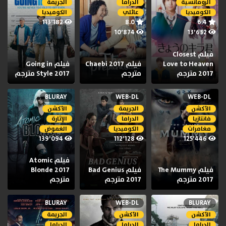
الرومانسية
الدراما
الجريمة
الكوميديا
عائلي
الكوميديا
113٬182
8.0
6.4
10٬874
13٬632
فيلم Closest
Love to Heaven
فيلم Chaebi 2017
فيلم Going in
2017 مترجم
مترجم
Style 2017 مترجم
BLURAY
WEB-DL
WEB-DL
الأكشن
الجريمة
الأكشن
فانتازيا
الدراما
الإثارة
مغامرات
الكوميديا
الغموض
139٬094
112٬128
125٬446
فيلم Atomic
فيلم The Mummy
فيلم Bad Genius
Blonde 2017
2017 مترجم
2017 مترجم
مترجم
BLURAY
WEB-DL
BLURAY
الأكشن
الأكشن
الجريمة
الدراما
الدراما
الدراما