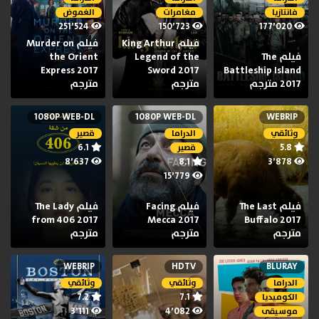
فانتازيا
مغامرات
الغموض
251٬524
150٬723
177٬020
فيلم King Arthur
فيلم Murder on
فيلم The
Legend of the
the Orient
Express 2017
Sword 2017
Battleship Island
2017 مترجم
مترجم
مترجم
1080P WEB-DL
1080P WEB-DL
WEBRIP
وثائقي
الدراما
قصير
6.1
5.8
قصير
8٬637
8.1
3٬878
15٬779
فيلم The Last
فيلم Facing
فيلم The Lady
from 406 2017
Mecca 2017
Buffalo 2017
مترجم
مترجم
مترجم
WEBRIP
HDTV
BLURAY
الدراما
وثائقي
وثائقي
7.2
7.1
الكوميديا
3٬111
4٬082
موسيقى