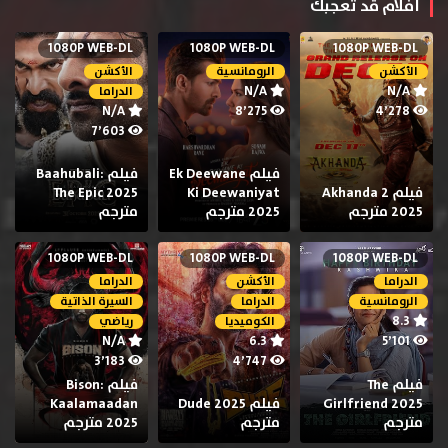
أفلام قد تعجبك
1080P WEB-DL
1080P WEB-DL
1080P WEB-DL
الأكشن
الرومانسية
الأكشن
N/A
N/A
الدراما
N/A
8٬275
4٬278
7٬603
فيلم Ek Deewane
فيلم Baahubali:
فيلم Akhanda 2
Ki Deewaniyat
The Epic 2025
2025 مترجم
2025 مترجم
مترجم
1080P WEB-DL
1080P WEB-DL
1080P WEB-DL
الدراما
الأكشن
الدراما
الرومانسية
الدراما
السيرة الذاتية
8.3
الكوميديا
رياضي
N/A
6.3
5٬101
3٬183
4٬747
فيلم The
فيلم Bison:
Girlfriend 2025
فيلم Dude 2025
Kaalamaadan
مترجم
مترجم
2025 مترجم