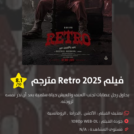
فيلم Retro 2025 مترجم
8.1
/10
يحاول رجل عصابات تجنب العنف والعيش حياة سلمية بعد أن نذر نفسه
لزوجته.
تصنيف الفيلم :
الأكشن
,
الدراما
,
الرومانسية
جودة الفيلم :
1080p WEB-DL
مستوى المشاهدة :
N/A