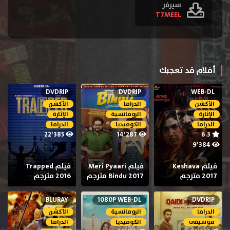
سيرفر
T7MEEL
أفلام قد تعجبك
DVDRIP
DVDRIP
WEB-DL
الأكشن
الدراما
الأكشن
الإثارة
الرومانسية
الإثارة
الدراما
الكوميديا
الدراما
22٬385
14٬287
6.3
9٬384
فيلم Keshava
فيلم Meri Pyaari
فيلم Trapped
2017 مترجم
Bindu 2017 مترجم
2016 مترجم
BLURAY
1080P WEB-DL
DVDRIP
الدراما
الرومانسية
الأكشن
موسيقى
الكوميديا
الدراما