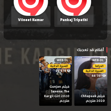
Viineet Kumar
Pankaj Tripathi
أفلام قد تعجبك
WEB-DL
WEB-DL
الدراما
السيرة الذاتية
24٬878
السيرة الذاتية
44٬761
فيلم Gunjan
Saxena: The
فيلم Chhapaak
Kargil Girl 2020
2020 مترجم
مترجم