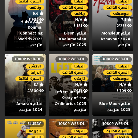
الدراما
الدراما
السيرة الذاتية
السيرة الذاتية
السيرة الذاتية
وثائقي
6.6
موسيقى
رياضي
1٬982
N/A
7.3
فيلم Hideo
3٬181
2٬235
Kojima:
فيلم Monsieur
فيلم Bison:
Connecting
Worlds 2023
Kaalamaadan
Aznavour 2024
مترجم
2025 مترجم
مترجم
1080P WEB-DL
1080P WEB-DL
1080P WEB-DL
الدراما
الدراما
الأكشن
السيرة الذاتية
السيرة الذاتية
الدراما
موسيقى
تاريخي
السيرة الذاتية
8.1
N/A
N/A
4٬800
1٬913
3٬109
فيلم Lefter: The
Story of the
فيلم Blue Moon
Ordinarius 2025
فيلم Amaran
2025 مترجم
مترجم
2024 مترجم
BLURAY
1080P WEB-DL
1080P WEB-DL
السيرة الذاتية
الدراما
الجريمة
وثائقي
السيرة الذاتية
الدراما