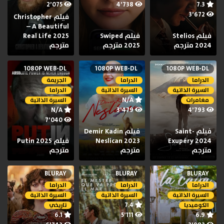
2٬075
4٬738
7.3
3٬672
فيلم Christopher
– A Beautiful
فيلم Stelios
فيلم Swiped
Real Life 2025
2024 مترجم
2025 مترجم
مترجم
1080P WEB-DL
1080P WEB-DL
1080P WEB-DL
الدراما
الدراما
الجريمة
السيرة الذاتية
السيرة الذاتية
الدراما
N/A
مغامرات
السيرة الذاتية
N/A
3٬479
4٬793
7٬040
فيلم Saint-
فيلم Demir Kadin
Exupéry 2024
Neslican 2023
فيلم Putin 2025
مترجم
مترجم
مترجم
BLURAY
BLURAY
BLURAY
الدراما
الدراما
الدراما
السيرة الذاتية
السيرة الذاتية
السيرة الذاتية
7.4
الكوميديا
تاريخي
6.1
5٬111
6.9