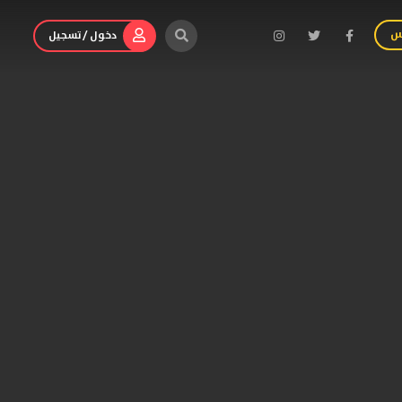
س
دخول / تسجيل