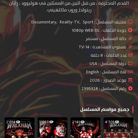
القدم المحترفة ، من قبل اثنين من الممثلين في هوليوود ، رايان
رينولدز وروب ماكلهيني.
تصنيف المسلسل :
Sport
,
Reality-TV
,
Documentary
جودة الحلقات :
1080p WEB-DL
حالة المسلسل :
مستمر
مستوي المشاهدة :
TV-14
عدد الحلقات : 8 حلقة
دولة المسلسل : USA
لغة المسلسل : English
موعد الصدور : 2026
رقم المسلسل : #299532
جميع مواسم المسلسل
2٬054
2٬063
2٬141
4٬705