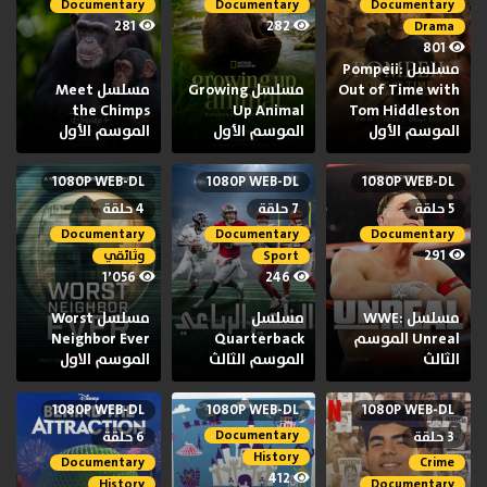
Documentary
Documentary
Documentary
281
282
Drama
801
مسلسل Pompeii:
Out of Time with
مسلسل Growing
مسلسل Meet
the Chimps
Up Animal
Tom Hiddleston
الموسم الأول
الموسم الأول
الموسم الأول
1080P WEB-DL
1080P WEB-DL
1080P WEB-DL
5 حلقة
7 حلقة
4 حلقة
Documentary
Documentary
Documentary
291
Sport
وثائقي
1٬056
246
مسلسل WWE:
مسلسل
مسلسل Worst
Unreal الموسم
Quarterback
Neighbor Ever
الثالث
الموسم الثالث
الموسم الاول
1080P WEB-DL
1080P WEB-DL
1080P WEB-DL
Documentary
3 حلقة
6 حلقة
History
Documentary
Crime
412
History
Documentary