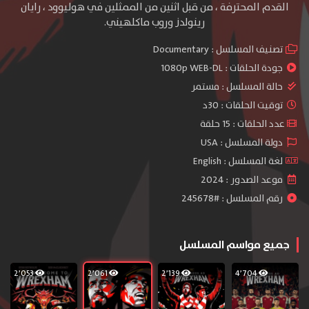
القدم المحترفة ، من قبل اثنين من الممثلين في هوليوود ، رايان
رينولدز وروب ماكلهيني.
تصنيف المسلسل :
Documentary
جودة الحلقات :
1080p WEB-DL
حالة المسلسل :
مستمر
توقيت الحلقات : 30د
عدد الحلقات : 15 حلقة
دولة المسلسل : USA
لغة المسلسل : English
موعد الصدور : 2024
رقم المسلسل : #245678
جميع مواسم المسلسل
2٬053
2٬061
2٬139
4٬704