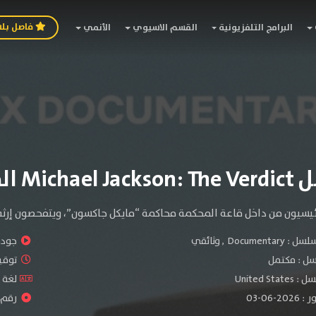
فاصل بل
البرامج التلفزيونية
القسم الاسيوي
الأنمي
الموسم الاول
ئيسيون من داخل قاعة المحكمة محاكمة “مايكل جاكسون”، ويتفحصون إرثه
سلسل :
Documentary
,
وثائقي
جودة 
سل :
مكتمل
توقيت 
United S
لغة الم
-06-03
رقم ال