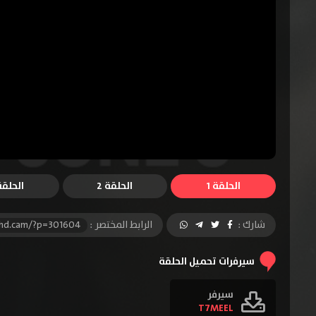
الحلقة 1
الحلقة 2
الحلقة 
شارك :
الرابط المختصر :
-hd.cam/?p=301604
سيرفرات تحميل الحلقة
سيرفر
T7MEEL