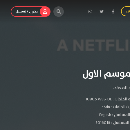
س
دخول / تسجيل
 المعقد.
الحلقات :
1080p WEB-DL
الحلقات : Minد
سلسل : English
مسلسل : #301601