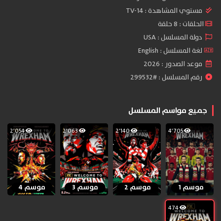
مستوي المشاهدة :
TV-14
الحلقات : 8 حلقة
دولة المسلسل : USA
لغة المسلسل : English
موعد الصدور : 2026
رقم المسلسل : #299532
جميع مواسم المسلسل
2٬054
2٬063
2٬140
4٬705
موسم 1
موسم 2
موسم 3
موسم 4
474