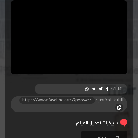
شارك :
الرابط المختصر :
https://www.fasel-hd.cam/?p=85453
سيرفرات تحميل الفيلم
سيرفر