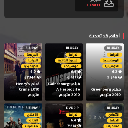
T7MEEL
أفلام قد تعجبك
BLURAY
BLURAY
BLURAY
الدراما
الدراما
الجريمة
الرومانسية
السيرة الذاتية
الدراما
الكوميديا
موسيقى
الكوميديا
6.0
6.9
6.2
21٬344
6٬417
9٬246
فيلم Gainsbourg:
فيلم Henry’s
فيلم Greenberg
A Heroic Life
Crime 2010
2010 مترجم
2010 مترجم
مترجم
BLURAY
DVDRIP
BLURAY
الأكشن
الدراما
الأكشن
6.4
الدراما
الإثارة
7٬614
مغامرات
مغامرات