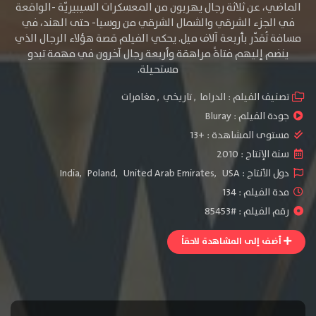
الماضي، عن ثلاثة رجال يهربون من المعسكرات السيبيريّة -الواقعة
في الجزء الشرقي والشمال الشرقي من روسيا- حتى الهند، في
مسافة تُقدّر بأربعة آلاف ميل. يحكي الفيلم قصة هؤلاء الرجال الذي
ينضم إليهم فتاةً مراهقة وأربعة رجال آخرون في مهمة تبدو
مستحيلة.
تصنيف الفيلم :
الدراما
,
تاريخي
,
مغامرات
جودة الفيلم :
Bluray
مستوى المشاهدة :
+13
سنة الإنتاج :
2010
دول الأنتاج :
USA
,
United Arab Emirates
,
Poland
,
India
مدة الفيلم : 134
رقم الفيلم : #85453
أضف إلى المشاهدة لاحقاً