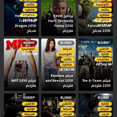
الكوميديا
عائلي
عائلي
فانتازيا
فانتازيا
مغامرات
برنامج Kevin
فيلم How to
61٬536
مغامرات
فيلم Shrek
Hart: Seriously
Train Your
50٬177
Dragon 2010
Funny 2010
Forever After
2010 مدبلج
مترجم
مدبلج
BLURAY
BLURAY
BLURAY
الأكشن
الدراما
الكوميديا
32٬647
الإثارة
الكوميديا
مغامرات
عائلي
44٬246
فانتازيا
18٬780
فيلم Ramona
فيلم The A-Team
and Beezus 2010
فيلم Milf 2010
2010 مترجم
مترجم
مترجم
DVDRIP
BLURAY
BLURAY
الإثارة
الأكشن
الأكشن
الدراما
الدراما
الإثارة
الرعب
تاريخي
الجريمة