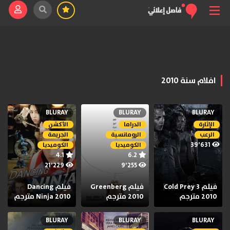
افلام سنة 2010
BLURAY
BLURAY
BLURAY
الإثارة
الدراما
الأكشن
الرعب
الرومانسية
الجريمة
39٬631
الكوميديا
الكوميديا
4.1
6.2
21٬229
9٬255
فيلم Cold Prey 3
فيلم Greenberg
فيلم Dancing
2010 مترجم
2010 مترجم
Ninja 2010 مترجم
BLURAY
BLURAY
BLURAY