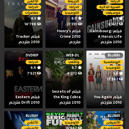
الدراما
الجريمة
الأكشن
السيرة الذاتية
الدراما
الدراما
موسيقى
الكوميديا
مغامرات
6.5
6.0
6.9
14٬798
21٬355
6٬422
فيلم Gainsbourg:
فيلم Henry’s
A Heroic Life
Crime 2010
فيلم Tracker
2010 مترجم
مترجم
2010 مترجم
DVDRIP
WEB-DL
BLURAY
الرومانسية
وثائقي
الدراما
6.4
6.7
الكوميديا
7٬621
4٬072
5.8
17٬962
فيلم Secrets of
فيلم You Again
the King Cobra
فيلم Eastern
2010 مترجم
2010 مترجم
Drift 2010 مترجم
BLURAY
WEBRIP
BLURAY
الأنميشن
الكوميديا
الأكشن
16٬662
الرومانسية
الأنميشن