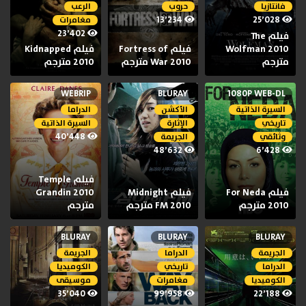
فانتازيا
حروب
الرعب
13٬234
25٬028
مغامرات
23٬402
فيلم The
Wolfman 2010
فيلم Fortress of
فيلم Kidnapped
مترجم
War 2010 مترجم
2010 مترجم
WEBRIP
BLURAY
1080P WEB-DL
السيرة الذاتية
الأكشن
الدراما
تاريخي
الإثارة
السيرة الذاتية
40٬448
وثائقي
الجريمة
48٬632
6٬428
فيلم Temple
فيلم For Neda
فيلم Midnight
Grandin 2010
2010 مترجم
FM 2010 مترجم
مترجم
BLURAY
BLURAY
BLURAY
الجريمة
الدراما
الجريمة
الدراما
تاريخي
الكوميديا
الكوميديا
مغامرات
موسيقى
35٬040
99٬958
22٬188