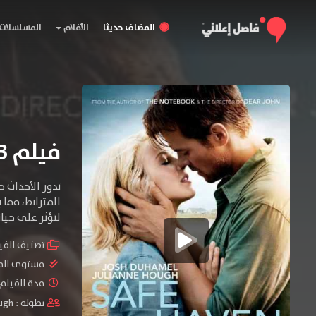
المضاف حديثا
الأفلام
المسلسلات
فيلم Safe Haven 2013 مترجم
تدور الأحداث 
المترابط، مما 
لتؤثر على حيات
تصنيف الفي
مستوى الم
مدة الفيلم : 5
بطولة :
ough