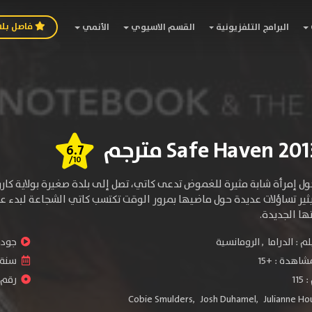
فاصل بل
البرامج التلفزيونية
القسم الاسيوي
الأنمي
6.7
/10
حول إمرأة شابة مثيرة للغموض تدعى كاتي، تصل إلى بلدة صغيرة بولاية كار
يثير تساؤلات عديدة حول ماضيها بمرور الوقت تكتسب كاتي الشجاعة لبدء ع
ها الجديدة.
لم :
الدراما
,
الرومانسية
جودة 
شاهدة :
+15
سنة ا
11
رقم ال
Cobie Smulders
,
Josh Duhamel
,
Julianne H