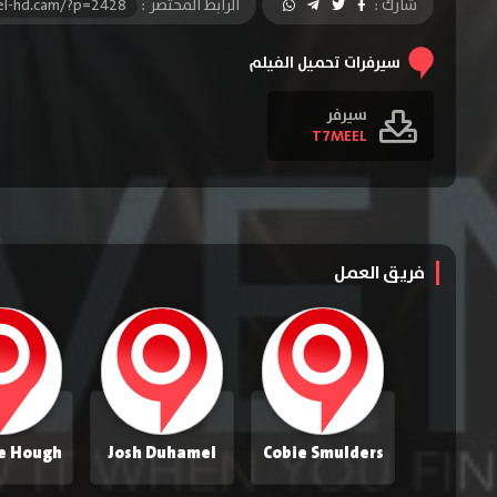
شارك :
الرابط المختصر :
el-hd.cam/?p=2428
سيرفرات تحميل الفيلم
سيرفر
T7MEEL
فريق العمل
Josh Duhamel
Cobie Smulders