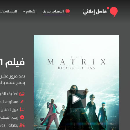
المضاف حديثا
الأفلام
المسلسلات
فيلم The Matrix Resurrections 2021 مترجم
بعد مرور عشري
وفتح عقله بال
تصنيف الفي
مستوى الم
دول الأنتاج 
رقم الفيلم : #40
بطولة :
ves