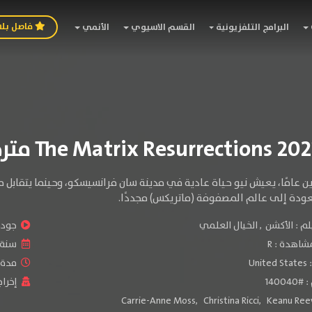
فاصل بل
البرامج التلفزيونية
القسم الاسيوي
الأنمي
ن عامًا، يعيش نيو حياة عادية في مدينة سان فرانسيسكو، وحينما يتقابل 
عودة إلى عالم المصفوفة (ماتريكس) مجددًا.
لم :
الأكشن
,
الخيال العلمي
جودة 
شاهدة :
R
سنة ا
:
United States
مدة ال
1400
إخراج
Carrie-Anne Moss
,
Christina Ricci
,
Keanu Ree