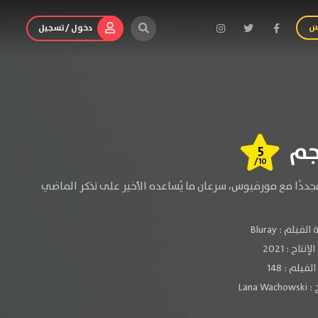
س
دخول / تسجيل
5
/10
مجددًا مع مورفيوس، سرعان ما يُساعده الأخير على تذكر الماضي
الفيلم :
Bluray
لإنتاج :
2021
فيلم : 148
 :
Lana Wachowski