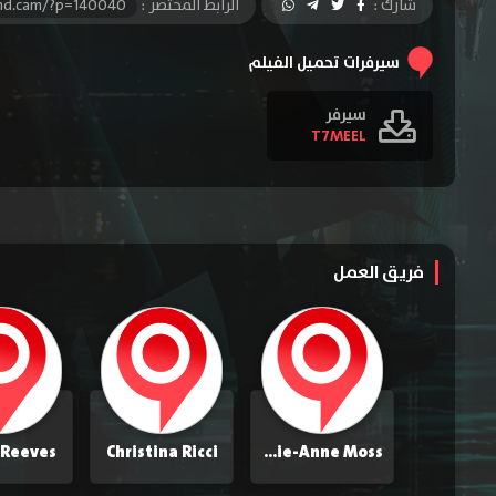
شارك :
الرابط المختصر :
-hd.cam/?p=140040
سيرفرات تحميل الفيلم
سيرفر
T7MEEL
فريق العمل
 Reeves
Christina Ricci
Carrie-Anne Moss