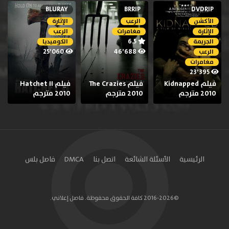
BLURAY
BRRIP
DVDRIP
الأكشن
الرعب
الإثارة
الإثارة
مغامرات
الرعب
6.5
الجريمة
الكوميديا
25٬060
46٬688
الرعب
مغامرات
23٬395
فيلم Kidnapped
فيلم The Crazies
فيلم Hatchet II
2010 مترجم
2010 مترجم
2010 مترجم
الرئيسية
الأسئلة الشائعة
اتصل بنا
DMCA
فاصل بلس
©2016-2026 كافة الحقوق محفوظة. فاصل إعلاني.