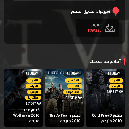
سيرفرات تحميل الفيلم
سيرفر
T7MEEL
أفلام قد تعجبك
BLURAY
BLURAY
BLURAY
الإثارة
الأكشن
الإثارة
الرعب
الإثارة
الدراما
39٬617
مغامرات
الرعب
44٬219
فانتازيا
25٬017
فيلم The
فيلم Cold Prey 3
فيلم The A-Team
Wolfman 2010
2010 مترجم
2010 مترجم
مترجم