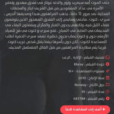
حتى الموت أمه سيغريد وزوج والدته غونار في فندق مهجور وتعتبر
الأسرة في عداد المفقودين من قبل الشريف اينار والسلطات
المحلية. بعد مرور 12 عامًا ، يذهب المراهقون هيدا وصديقها أندرس ،
سيري ، كنوت ، ماجني وسايمن إلى الفندق المهجور الذين يتوقعون
قضاء الليل فيه، ولكنهم يجدون الغبار والفئران ويفضلون البقاء في
المخيمات في الغابة. في الصباح ، تقع سيري و كنوت في فخ للصياد
الأرمني جون و كنوت يصاب بجروح خطيرة. تصعد سيري الحفرة لطلب
المساعدة لكنوت ، لكن جون يأسرها بينما يقتل شخص غريب كنوت.
قريبا يتم مطاردة المراهقين من قبل القاتل المتسلسل المخيف.
تصنيف الفيلم :
الإثارة
,
الرعب
جودة الفيلم :
Bluray
مستوى المشاهدة :
+16
سنة الإنتاج :
2010
دول الأنتاج :
Norway
مدة الفيلم : 95
رقم الفيلم : #68378
أضف إلى المشاهدة لاحقاً