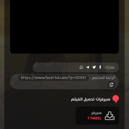
شارك :
الرابط المختصر :
https://www.fasel-hd.cam/?p=50991
سيرفرات تحميل الفيلم
سيرفر
T7MEEL