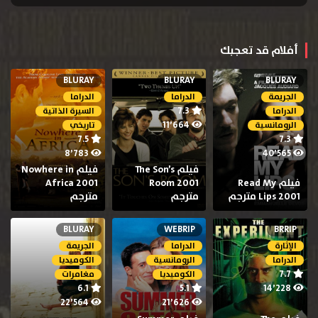
أفلام قد تعجبك
BLURAY
BLURAY
BLURAY
الجريمة
الدراما
الدراما
7.3
الدراما
السيرة الذاتية
11٬664
الرومانسية
تاريخي
7.5
7.3
8٬783
40٬565
فيلم The Son’s
فيلم Nowhere in
فيلم Read My
Room 2001
Africa 2001
Lips 2001 مترجم
مترجم
مترجم
BLURAY
WEBRIP
BRRIP
الإثارة
الدراما
الجريمة
الدراما
الرومانسية
الكوميديا
7.7
الكوميديا
مغامرات
6.1
5.1
14٬228
22٬564
21٬626