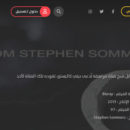
س
دخول / تسجيل
1 أغسطس يخرج أود من منزله ويقابل شبح فتاة مراهقة تُدعى بيني كاليستو، تقوده تلك الفتاة لأحد
الفيلم :
Bluray
لإنتاج :
2013
فيلم : 97
 :
Stephen Sommers