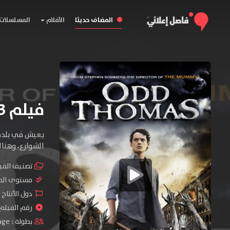
المضاف حديثا
الأفلام
المسلسلات
فيلم Odd Thomas 2013 مترجم
الشوارع، وهناك
تصنيف الفي
مستوى الم
دول الأنتاج 
رقم الفيلم : #10
بطولة :
age