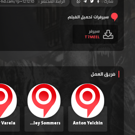
شارك :
الرابط المختصر :
-hd.cam/?p=121210
سيرفرات تحميل الفيلم
سيرفر
T7MEEL
فريق العمل
 Varela
Ashley Sommers
Anton Yelchin