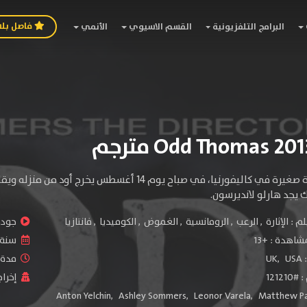
فاصل بل
البرامج التلفزيونية
القسم الاسيوي
الأنمي
يعيش في بلدة صغيرة في كاليفورنيا، في صباح يوم 4
 يجد هارلو لانديرسون.
لم :
الإثارة
,
الرعب
,
الرومانسية
,
الغموض
,
الكوميديا
,
فانتازيا
جودة 
شاهدة :
+13
سنة ا
:
USA
,
UK
مدة ال
1212
إخراج
Anton Yelchin
,
Ashley Sommers
,
Leonor Varela
,
Matthew P