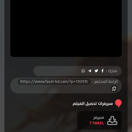
شارك :
الرابط المختصر :
https://www.fasel-hd.cam/?p=130915
سيرفرات تحميل الفيلم
سيرفر
T7MEEL