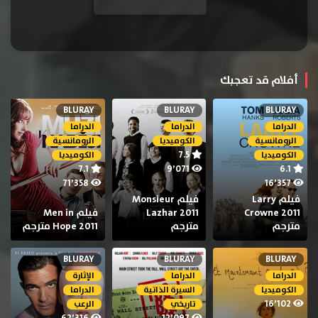
أفلام قد تعجبك
BLURAY
BLURAY
BLURAY
الدراما
الدراما
الدراما
الرومانسية
الكوميديا
الرومانسية
7.5
الكوميديا
الكوميديا
7.1
9٬071
6.1
71٬358
16٬357
فيلم Larry
فيلم Monsieur
Crowne 2011
Lazhar 2011
فيلم Men in
مترجم
مترجم
Hope 2011 مترجم
BLURAY
BLURAY
BLURAY
الدراما
الدراما
الإثارة
الكوميديا
السيرة الذاتية
الدراما
16٬102
تاريخي
الرعب