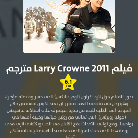
فيلم Larry Crowne 2011 مترجم
6.1
/10
يدور الفيلم حول لاري كراون (توم هانكس) الذى خسر وظيفته مؤخرا،
وهو رجل في منتصف العمر فيقرر ان يعيد تكوين نفسه من خلال
العودة الى الكلية للبدء من جديد ،فيتعرف على أستاذته مرسيدس
(جوليا روبرتس)، التي تعاني من روتين حياتها وخيبة أملها في
زواجها…ومع توالي الأحداث يقع الاثنان في الحب ويكتشف لاري مدى
روعة هذا الذى حدث له، والذى جعله يبدأ الاستمتاع بحياته بشكل
أفضل.