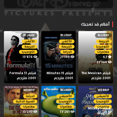
أفلام قد تعجبك
BLURAY
BLURAY
BLURAY
الجريمة
الأكشن
الأكشن
الكوميديا
الجريمة
الجريمة
مغامرات
الدراما
الكوميديا
13٬874
21٬199
6.1
22٬566
فيلم The Mexican
فيلم 15 Minutes
فيلم Formula 51
2001 مترجم
2001 مترجم
2001 مترجم
WEBRIP
BLURAY
WEBRIP
الأنميشن
الأنميشن
الدراما
الكوميديا
الكوميديا
السيرة الذاتية
مغامرات
مغامرات
مغامرات
فيلم Mickey’s
10٬297
73٬285
13٬719
Magical