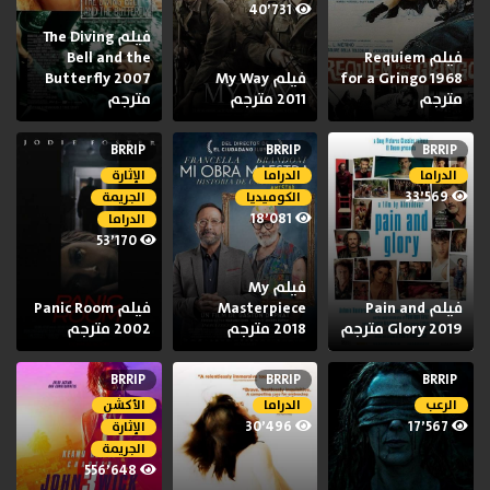
40٬731
فيلم The Diving
فيلم Requiem
Bell and the
for a Gringo 1968
فيلم My Way
Butterfly 2007
مترجم
2011 مترجم
مترجم
BRRIP
BRRIP
BRRIP
الدراما
الدراما
الإثارة
33٬569
الكوميديا
الجريمة
18٬081
الدراما
53٬170
فيلم My
فيلم Pain and
Masterpiece
فيلم Panic Room
Glory 2019 مترجم
2018 مترجم
2002 مترجم
BRRIP
BRRIP
BRRIP
الرعب
الدراما
الأكشن
30٬496
17٬567
الإثارة
الجريمة
556٬648