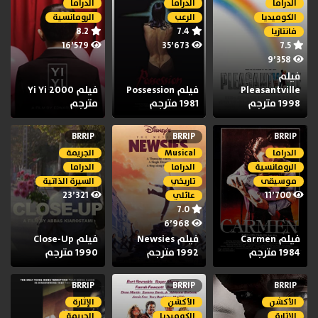
الدراما
الدراما
الدراما
الكوميديا
الرعب
الرومانسية
8.2
7.4
فانتازيا
16٬579
35٬673
7.5
9٬358
فيلم
Pleasantville
فيلم Possession
فيلم Yi Yi 2000
1998 مترجم
1981 مترجم
مترجم
BRRIP
BRRIP
BRRIP
الدراما
Musical
الجريمة
الرومانسية
الدراما
الدراما
موسيقى
تاريخي
السيرة الذاتية
23٬321
11٬700
عائلي
7.0
6٬968
فيلم Carmen
فيلم Newsies
فيلم Close-Up
1984 مترجم
1992 مترجم
1990 مترجم
BRRIP
BRRIP
BRRIP
الأكشن
الأكشن
الإثارة
الإثارة
الكوميديا
الجريمة