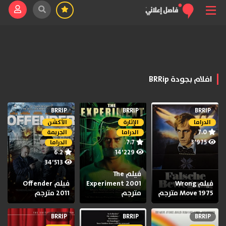
افلام بجودة BRRip
BRRIP
BRRIP
BRRIP
الدراما
الإثارة
الأكشن
7.0
الدراما
الجريمة
7.7
3٬975
الدراما
6.2
14٬229
34٬513
فيلم The
فيلم Wrong
Experiment 2001
فيلم Offender
Move 1975 مترجم
مترجم
2011 مترجم
BRRIP
BRRIP
BRRIP