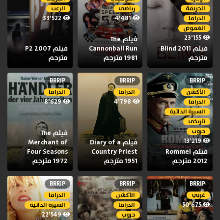
الجريمة
رياضي
الرعب
33٬522
4٬481
الدراما
الغموض
23٬155
فيلم The
فيلم Blind 2011
Cannonball Run
فيلم P2 2007
مترجم
1981 مترجم
مترجم
BRRIP
BRRIP
BRRIP
الأكشن
الدراما
الدراما
8٬629
4٬798
الدراما
السيرة الذاتية
تاريخي
حروب
فيلم The
13٬219
فيلم Diary of a
Merchant of
فيلم Rommel
Country Priest
Four Seasons
2012 مترجم
1951 مترجم
1972 مترجم
BRRIP
BRRIP
BRRIP
غربي
الأكشن
الدراما
50٬675
الدراما
السيرة الذاتية
22٬549
حروب