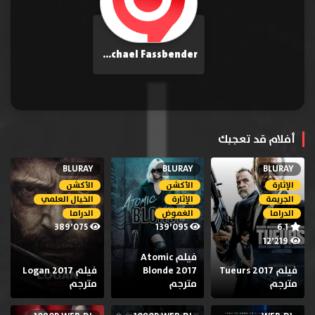
Michael Fassbender
أفلام قد تعجبك
BLURAY
BLURAY
BLURAY
الإثارة
الأكشن
الأكشن
الجريمة
الإثارة
الخيال العلمي
الدراما
الغموض
الدراما
389٬075
139٬095
6.1
12٬219
فيلم Atomic
فيلم Tueurs 2017
Blonde 2017
فيلم Logan 2017
مترجم
مترجم
مترجم