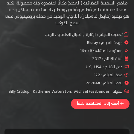
طاقم السفينة الفضائية (العهد) مكانًا اعتقدوه جنة مجهولة، لكنه
في الحقيقة عالم مُظلم ومُقبض وخطير، لا يسكنه غير ساكن وحيد
هو ديفيد (مايكل فاسبندر)، الناجي الوحيد من حملة بروميثيوس على
سطح الكوكب.
تصنيف الفيلم :
الإثارة
,
الخيال العلمي
,
الرعب
جودة الفيلم :
Bluray
مستوى المشاهدة :
+16
سنة الإنتاج :
2017
دول الأنتاج :
USA
,
UK
مدة الفيلم : 122
رقم الفيلم : #26784
بطولة :
Michael Fassbender
,
Katherine Waterston
,
Billy Crudup
أضف إلى المشاهدة لاحقاً