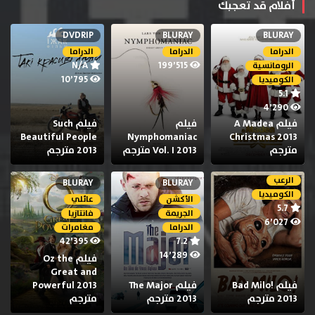
أفلام قد تعجبك
DVDRIP
BLURAY
BLURAY
الدراما
الدراما
الدراما
N/A
199٬515
الرومانسية
10٬795
الكوميديا
5.1
4٬290
فيلم A Madea
فيلم
فيلم Such
Beautiful People
Nymphomaniac
Christmas 2013
مترجم
Vol. I 2013 مترجم
2013 مترجم
الرعب
BLURAY
BLURAY
الكوميديا
الأكشن
عائلي
5.7
الجريمة
فانتازيا
6٬027
الدراما
مغامرات
42٬395
7.2
14٬289
فيلم Oz the
Great and
فيلم Bad Milo!
فيلم The Major
Powerful 2013
2013 مترجم
2013 مترجم
مترجم