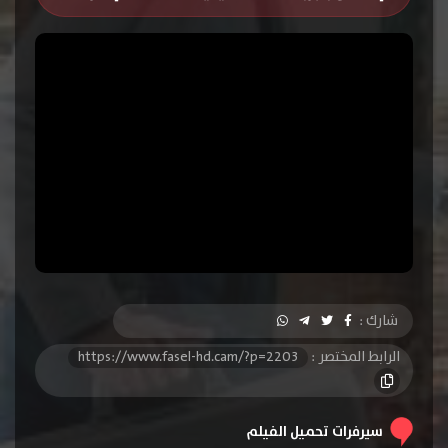
شارك :
الرابط المختصر :
https://www.fasel-hd.cam/?p=2203
سيرفرات تحميل الفيلم