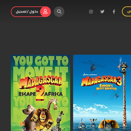
س
دخول / تسجيل