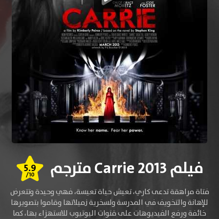
فيلم Carrie 2013 مترجم
5.9
/10
فتاة مراهقة تدعى كاري، تعيش حياة تعيسة، فهي وحيدة وتتعرض
للإهانة والتخويف في المدرسة ولسخرية زميلاتها وقاموا بتصويرها
خائفة ورفع الفيديوهات على قنوات اليوتيوب للاستهزاء بها، كما