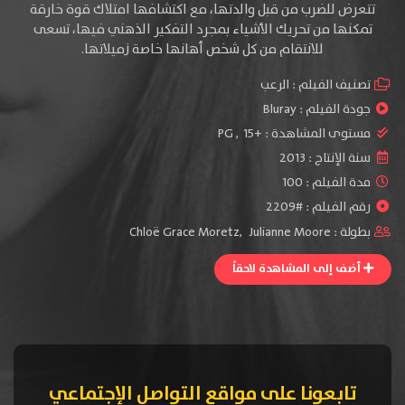
تتعرض للضرب من قبل والدتها، مع اكتشافها امتلاك قوة خارقة
تمكنها من تحريك الأشياء بمجرد التفكير الذهني فيها، تسعى
للانتقام من كل شخص أهانها خاصة زميلاتها.
تصنيف الفيلم :
الرعب
جودة الفيلم :
Bluray
مستوى المشاهدة :
+15
,
PG
سنة الإنتاج :
2013
مدة الفيلم : 100
رقم الفيلم : #2209
بطولة :
Julianne Moore
,
Chloë Grace Moretz
أضف إلى المشاهدة لاحقاً
تابعونا على مواقع التواصل الإجتماعي