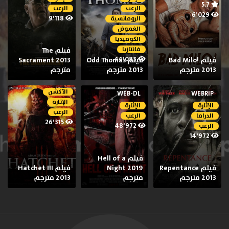
5.7
الرعب
الرعب
6٬029
9٬118
الرومانسية
الغموض
الكوميديا
فانتازيا
فيلم The
44٬083
فيلم Bad Milo!
فيلم Odd Thomas
Sacrament 2013
2013 مترجم
2013 مترجم
مترجم
الأكشن
WEB-DL
WEBRIP
الإثارة
الإثارة
الإثارة
الرعب
الدراما
الرعب
26٬315
48٬972
الرعب
14٬972
فيلم Hell of a
فيلم Repentance
Night 2019
فيلم Hatchet III
2013 مترجم
مترجم
2013 مترجم