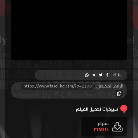
شارك :
الرابط المختصر :
https://www.fasel-hd.cam/?p=2209
سيرفرات تحميل الفيلم
سيرفر
T7MEEL