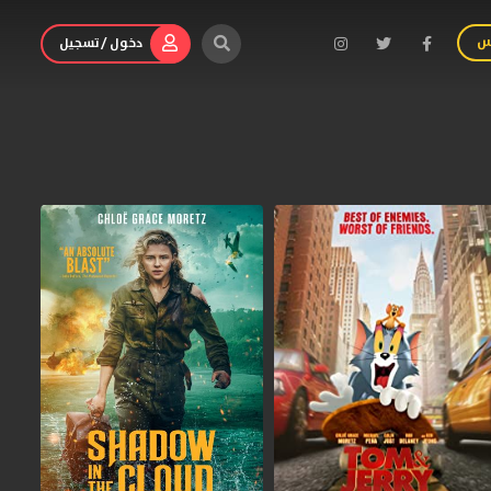
س
دخول / تسجيل