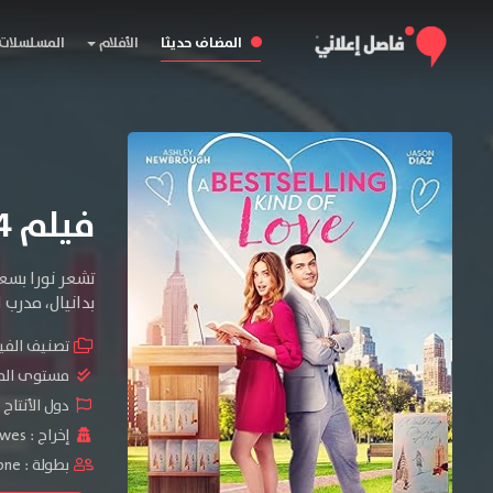
المضاف حديثا
الأفلام
المسلسلات
فيلم A Bestselling Kind of Love 2024 مترجم
تشعر نورا بسعا
بدانيال، مدرب
تصنيف الفي
مستوى الم
دول الأنتاج 
إخراج :
owes
بطولة :
one