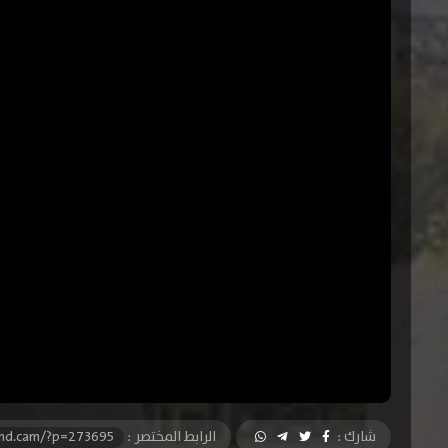
شارك :
الرابط المختصر :
-hd.cam/?p=273695