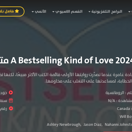
فاصل بل
البرامج التلفزيونية
القسم الاسيوي
الأنمي
دة غامرة عندما تصدّرت روايتها الأولى قائمة الكتب الأكثر مبيعًا، لكنها
 الخطابة، لمساعدتها على التغلب على مخاوفها.
لم :
الرومانسية
جودة 
شاهدة :
N/A
سنة ا
:
Canada
رقم الف
Will B
Ashley Newbrough
,
Jason Diaz
,
Nahanni Johnst