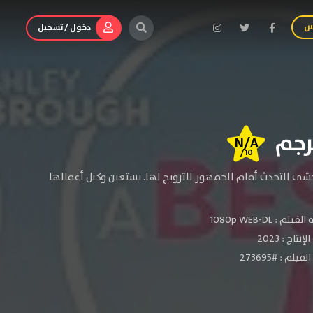
س
دخول / تسجيل
N/A
/10
 تخشى التحدث أمام الجمهور للترويج لها. يستعين وكيل أعمالها
الفيلم :
1080p WEB-DL
لإنتاج :
2023
يلم : #273695