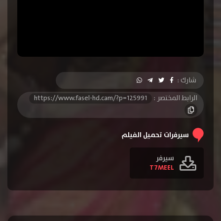
شارك :
الرابط المختصر :
https://www.fasel-hd.cam/?p=125991
سيرفرات تحميل الفيلم
سيرفر
T7MEEL