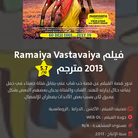
فيلم Ramaiya Vastavaiya
2013 مترجم
5.7
/10
تدور قصة الفيلم عن قصة حب شاب غني يقابل فتاة حسناء في حفل
زفاف خلال زيارته للهند. الشاب والفتاة يحبان بعضهم البعض بشكل
عميق لكن بسبب بعض الأحداث يضطران للإنفصال.
تصنيف الفيلم :
الأكشن
,
الدراما
,
الرومانسية
جودة الفيلم :
WEB-DL
مستوى المشاهدة :
N/A
سنة الإنتاج :
2013