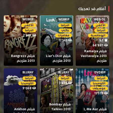
أفلام قد تعجبك
WEBRIP
WEBRIP
WEB-DL
الأكشن
الدراما
الأكشن
الدراما
عائلي
الدراما
7٬807
الرومانسية
مغامرات
11٬545
5.7
64٬887
فيلم Ramaiya
Vastavaiya 2013
فيلم Liar’s Dice
فيلم Rangrezz
مترجم
2013 مترجم
2013 مترجم
BLURAY
BLURAY
DVDRIP
الدراما
الدراما
الدراما
7٬476
الكوميديا
الكوميديا
9٬068
موسيقى
11٬379
فيلم Bombay
فيلم I, Me Aur
Talkies 2013
فيلم Ankhon