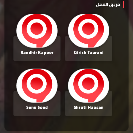
فريق العمل
Randhir Kapoor
Girish Taurani
Sonu Sood
Shruti Haasan