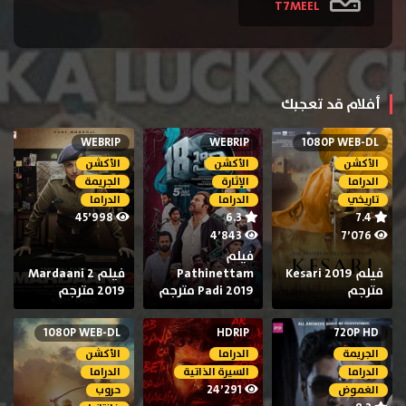
T7MEEL
أفلام قد تعجبك
WEBRIP
WEBRIP
1080P WEB-DL
الأكشن
الأكشن
الأكشن
الدراما
الإثارة
الجريمة
تاريخي
الدراما
الدراما
45٬998
6.3
7.4
4٬843
7٬076
فيلم
فيلم Kesari 2019
Pathinettam
فيلم Mardaani 2
مترجم
Padi 2019 مترجم
2019 مترجم
1080P WEB-DL
HDRIP
720P HD
الجريمة
الدراما
الأكشن
الدراما
السيرة الذاتية
الدراما
24٬291
الغموض
حروب