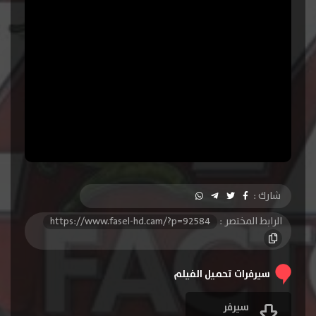
شارك :
الرابط المختصر :
https://www.fasel-hd.cam/?p=92584
سيرفرات تحميل الفيلم
سيرفر