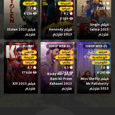
N/A
الجريمة
الدراما
7.5
3٬209
الدراما
4٬254
6.2
3٬389
فيلم Single
Salma 2025
فيلم Kennedy
فيلم Stolen 2023
مترجم
2023 مترجم
مترجم
BLURAY
1080P WEB-DL
1080P WEB-DL
الدراما
الدراما
الأكشن
الرومانسية
الكوميديا
الجريمة
الكوميديا
عائلي
الدراما
6.7
6.5
7.0
17٬604
13٬748
4٬291
فيلم Rocky Aur
فيلم Miss Shetty
Rani Kii Prem
Mr Polishetty
Kahaani 2023
فيلم Kill 2023
2023 مترجم
مترجم
مترجم