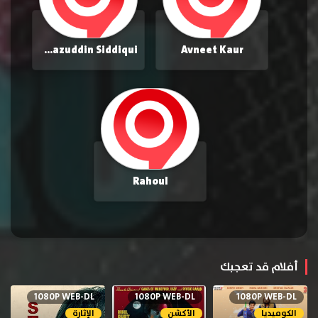
Nawazuddin Siddiqui
Avneet Kaur
Rahoul
أفلام قد تعجبك
1080P WEB-DL
1080P WEB-DL
1080P WEB-DL
الكوميديا
الأكشن
الإثارة