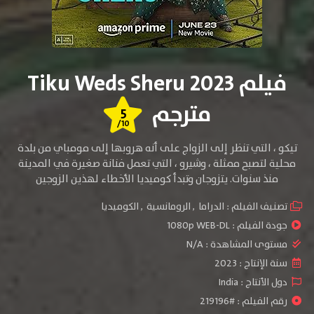
فيلم Tiku Weds Sheru 2023
مترجم
5
/10
تيكو ، التي تنظر إلى الزواج على أنه هروبها إلى مومباي من بلدة
محلية لتصبح ممثلة ، وشيرو ، التي تعمل فنانة صغيرة في المدينة
منذ سنوات. يتزوجان وتبدأ كوميديا الأخطاء لهذين الزوجين
تصنيف الفيلم :
الدراما
,
الرومانسية
,
الكوميديا
جودة الفيلم :
1080p WEB-DL
مستوى المشاهدة :
N/A
سنة الإنتاج :
2023
دول الأنتاج :
India
رقم الفيلم : #219196