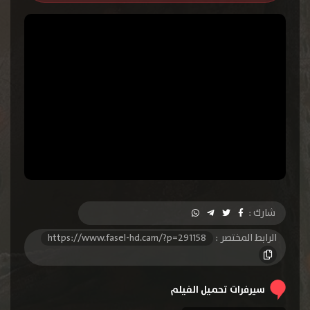
شارك :
الرابط المختصر :
https://www.fasel-hd.cam/?p=291158
سيرفرات تحميل الفيلم