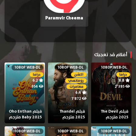
Paramvir Cheema
أفلام قد تعجبك
1080P WEB-DL
1080P WEB-DL
1080P WEB-DL
دراما
اكشن
دراما
6.2
8.8
رومانسي
954
2٬395
مغامرات
6.4
1٬872
فيلم The Devil
فيلم Thandel
فيلم Oho Enthan
2025 مترجم
2025 مترجم
Baby 2025 مترجم
1080P WEB-DL
1080P WEB-DL
1080P WEB-DL