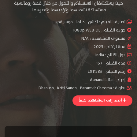
حيث يستكشفان الاستسلام والتحول من خلال قصة رومانسية
مستهلكة تشفيهما وتؤذيهما وتغيرهما.
تصنيف الفيلم :
اكشن
,
دراما
,
موسيقي
جودة الفيلم :
1080p WEB-DL
مستوى المشاهدة :
N/A
سنة الإنتاج :
2025
دول الأنتاج :
India
مدة الفيلم : 167
رقم الفيلم : #291158
إخراج :
Aanand L. Rai
بطولة :
Paramvir Cheema
,
Kriti Sanon
,
Dhanush
أضف إلى المشاهدة لاحقاً