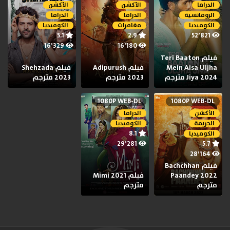
الدراما
الأكشن
الأكشن
الرومانسية
الدراما
الدراما
الكوميديا
مغامرات
الكوميديا
5.1
2.9
52٬821
16٬329
16٬180
فيلم Teri Baaton
Mein Aisa Uljha
فيلم Adipurush
فيلم Shehzada
Jiya 2024 مترجم
2023 مترجم
2023 مترجم
1080P WEB-DL
1080P WEB-DL
الأكشن
الدراما
الجريمة
الكوميديا
8.1
الكوميديا
29٬281
5.7
28٬164
فيلم Bachchhan
Paandey 2022
فيلم Mimi 2021
مترجم
مترجم