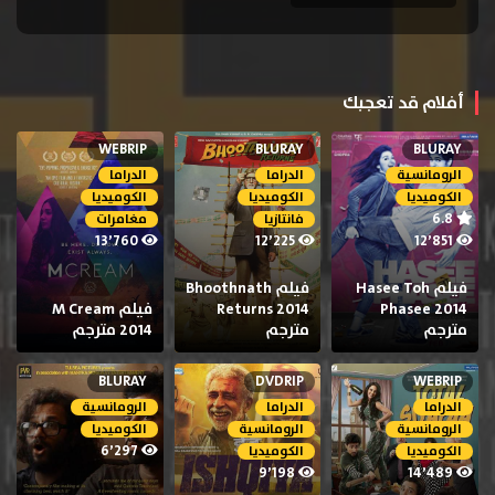
أفلام قد تعجبك
WEBRIP
BLURAY
BLURAY
الرومانسية
الدراما
الدراما
الكوميديا
الكوميديا
الكوميديا
6.8
فانتازيا
مغامرات
13٬760
12٬225
12٬851
فيلم Hasee Toh
فيلم Bhoothnath
Phasee 2014
Returns 2014
فيلم M Cream
مترجم
مترجم
2014 مترجم
BLURAY
DVDRIP
WEBRIP
الدراما
الدراما
الرومانسية
الرومانسية
الرومانسية
الكوميديا
6٬297
الكوميديا
الكوميديا
9٬198
14٬489