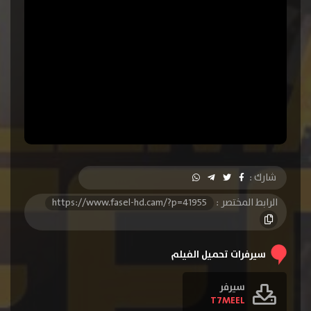
شارك :
الرابط المختصر :
https://www.fasel-hd.cam/?p=41955
سيرفرات تحميل الفيلم
سيرفر
T7MEEL