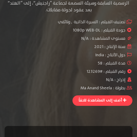
الرسمية السابقة وسيئة السمعة لجماعة “راجنيش”، إلى “الهند”
بعد عقود لجولة مقابلات.
تصنيف الفيلم :
السيرة الذاتية
,
وثائقي
جودة الفيلم :
1080p WEB-DL
مستوى المشاهدة :
N/A
سنة الإنتاج :
2021
دول الأنتاج :
India
مدة الفيلم : 58
رقم الفيلم : #123269
إخراج :
N/A
بطولة :
Ma Anand Sheela
أضف إلى المشاهدة لاحقاً