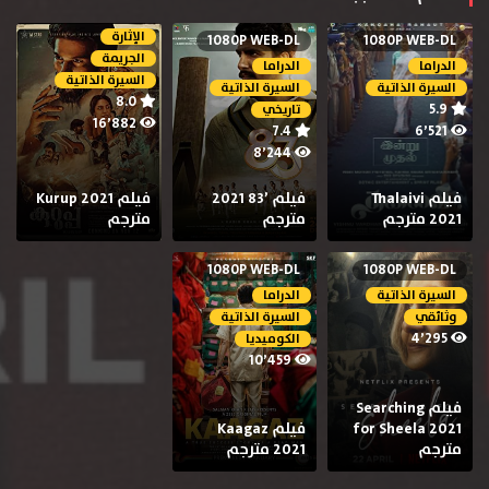
الإثارة
1080P WEB-DL
1080P WEB-DL
الجريمة
الدراما
الدراما
السيرة الذاتية
السيرة الذاتية
السيرة الذاتية
8.0
5.9
تاريخي
16٬882
7.4
6٬521
8٬244
فيلم Thalaivi
فيلم ’83 2021
فيلم Kurup 2021
2021 مترجم
مترجم
مترجم
1080P WEB-DL
1080P WEB-DL
السيرة الذاتية
الدراما
وثائقي
السيرة الذاتية
4٬295
الكوميديا
10٬459
فيلم Searching
for Sheela 2021
فيلم Kaagaz
مترجم
2021 مترجم