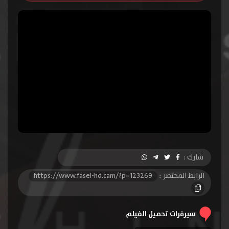
شارك :
الرابط المختصر :
https://www.fasel-hd.cam/?p=123269
سيرفرات تحميل الفيلم