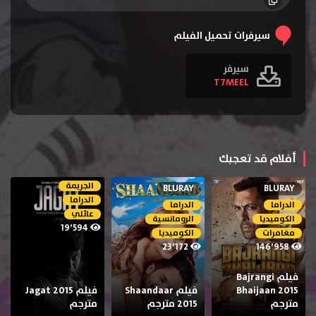
سيرفرات تحميل الفيلم
سيرفر
T7MEEL
أفلام قد تعجبك
الجريمة
BLURAY
BLURAY
الدراما
الدراما
الدراما
عائلي
الكوميديا
الرومانسية
19٬594
مغامرات
الكوميديا
23٬172
146٬958
فيلم Bajrangi
Bhaijaan 2015
فيلم Shaandaar
فيلم Jagat 2015
مترجم
2015 مترجم
مترجم