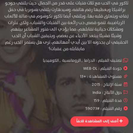
ثاكور في الحب مع ثلاث فتيات على قدر من الجمال. حيث يلتقي جوجو
براشيكا ويعطيها رقم هاتفه، وسيدهارت يلتقي بسوبريا في حفل
زفاف ويتعلق قلبه بها، ويلتقي أيضا ثاكور بكوسوم في صالة للألعاب
الرياضيىة. تنمو قصص حب رائعة بين الفتيات والشباب، ولكن عثرات
ومشكلات حياتية تقابلهم، مما يؤدي الى فتور المشاعر بينهم.
وشيئا فشيئا يبتعد الأحباء عن بعضم، ويتيقين الشباب أن الحب
الحقيقي لن يجدونه الا بين أيدي أمهاتهم، ترى هل يستمر الحب رغم
مايقابله من عقبات؟
تصنيف الفيلم :
الدراما
,
الرومانسية
,
الكوميديا
جودة الفيلم :
WEB-DL
مستوى المشاهدة :
+13
سنة الإنتاج :
2015
دول الأنتاج :
India
مدة الفيلم : 159
رقم الفيلم : #59073
أضف إلى المشاهدة لاحقاً