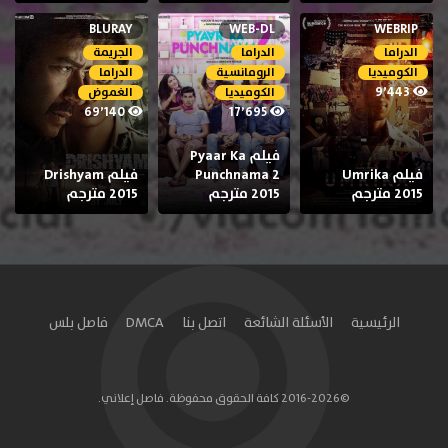
BLURAY
WEB-DL
WEBRIP
الدراما
الدراما
الجريمة
الكوميديا
الرومانسية
الدراما
9٬443
الكوميديا
الغموض
69٬140
17٬695
فيلم Pyaar Ka
فيلم Umrika
Punchnama 2
فيلم Drishyam
2015 مترجم
2015 مترجم
2015 مترجم
الرئيسية
الأسئلة الشائعة
اتصل بنا
DMCA
فاصل بلس
©2016-2026 كافة الحقوق محفوظة. فاصل إعلاني.