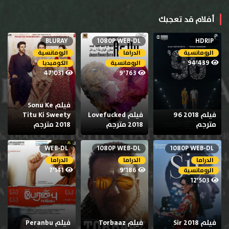
أفلام قد تعجبك
BLURAY
1080P WEB-DL
HDRIP
الرومانسية
الدراما
الرومانسية
94٬439
الرومانسية
الكوميديا
47٬031
9٬763
فيلم Sonu Ke
فيلم 2018 96
فيلم Lovefucked
Titu Ki Sweety
مترجم
2018 مترجم
2018 مترجم
WEB-DL
1080P WEB-DL
1080P WEB-DL
الدراما
الدراما
الدراما
7٬141
9٬186
الرومانسية
12٬503
فيلم Sir 2018
فيلم Torbaaz
فيلم Peranbu