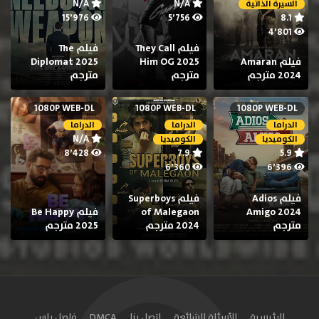
N/A
N/A
السيرة الذاتية
15٬976
5٬756
8.1
4٬801
فيلم They Call
فيلم The
فيلم Amaran
Him OG 2025
Diplomat 2025
2024 مترجم
مترجم
مترجم
1080P WEB-DL
1080P WEB-DL
1080P WEB-DL
الدراما
الدراما
الدراما
N/A
الكوميديا
الكوميديا
8٬428
7.9
5.9
6٬360
6٬396
فيلم Adios
فيلم Superboys
Amigo 2024
of Malegaon
فيلم Be Happy
مترجم
2024 مترجم
2025 مترجم
الرئيسية
الأسئلة الشائعة
اتصل بنا
DMCA
فاصل بلس