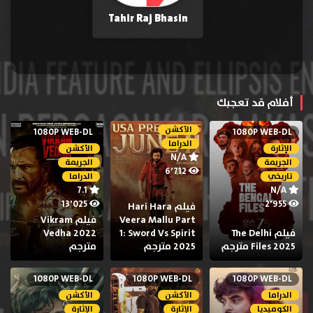
Tahir Raj Bhasin
أفلام قد تعجبك
الأكشن
1080P WEB-DL
1080P WEB-DL
الدراما
الإثارة
الأكشن
N/A
الجريمة
الجريمة
6٬712
تاريخي
الدراما
7.1
N/A
13٬025
2٬955
فيلم Hari Hara
Veera Mallu Part
فيلم Vikram
فيلم The Delhi
1: Sword Vs Spirit
Vedha 2022
Files 2025 مترجم
2025 مترجم
مترجم
1080P WEB-DL
1080P WEB-DL
1080P WEB-DL
الدراما
الأكشن
الأكشن
الكوميديا
الإثارة
الإثارة