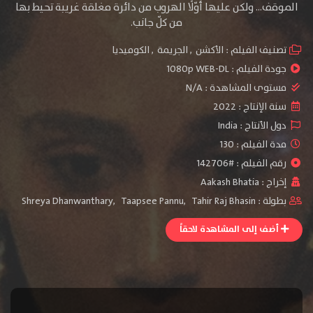
الموقف… ولكن عليها أوّلًا الهروب من دائرة مغلقة غريبة تحيط بها
من كلّ جانب.
تصنيف الفيلم :
الأكشن
,
الجريمة
,
الكوميديا
جودة الفيلم :
1080p WEB-DL
مستوى المشاهدة :
N/A
سنة الإنتاج :
2022
دول الأنتاج :
India
مدة الفيلم : 130
رقم الفيلم : #142706
إخراج :
Aakash Bhatia
بطولة :
Tahir Raj Bhasin
,
Taapsee Pannu
,
Shreya Dhanwanthary
أضف إلى المشاهدة لاحقاً