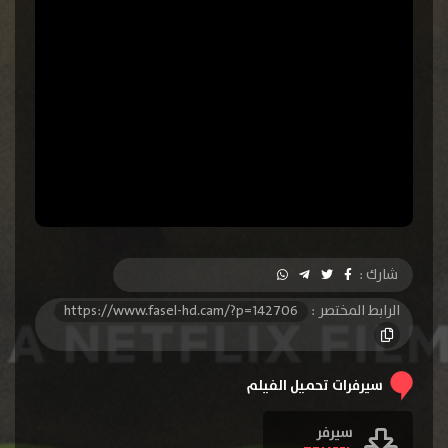
شارك :
الرابط المختصر :
https://www.fasel-hd.cam/?p=142706
سيرفرات تحميل الفيلم
سيرفر