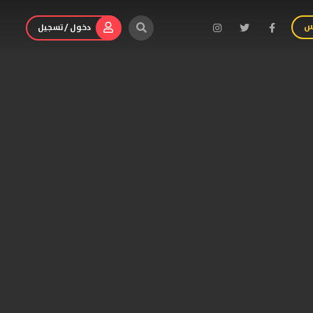
س
دخول / تسجيل