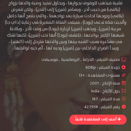
قلبية فيذهب للوقوف بجوارها ، ويحاول تنفيذ وصية والدها بزواج
(بلافي) من حبيب آخر ، ويسافر (فيرن) إلى (لندن) ، ولكن تتعرض
(بلافي) وزوجها لحادث سيارة بعد زواجهما ، والتي يتضح أنها حامل
وأنجبت فتاة تدعى (بوجا) ، فتبقى الفتاة الصغيرة في رعاية (داي جا)
مربية (فيرن) ، ويذهب (فيرن) لزيارة (بوجا) من وقت لآخر ، ويلاحظ
شبهها الكبير بوالدتها ، تكتشف (بوجا) أنها تحب (فيرن)، لكنها تشك
في مشاعره بسبب الشبه بينها وبين والدتها فترحل إلى (الهند) ،
ويبدأ الصراع الداخلي بين (فيرن) وحبه لها ، أم حبه لوالدتها .
تصنيف الفيلم :
الدراما
,
الرومانسية
,
موسيقى
جودة الفيلم :
BDRip
مستوى المشاهدة :
+13
سنة الإنتاج :
2001
دول الأنتاج :
India
مدة الفيلم : 187
رقم الفيلم : #42793
أضف إلى المشاهدة لاحقاً