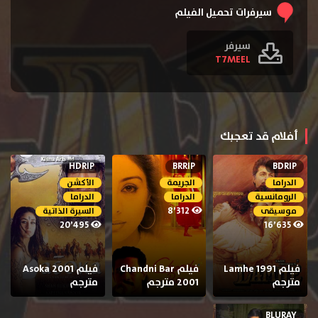
سيرفرات تحميل الفيلم
سيرفر
T7MEEL
أفلام قد تعجبك
HDRIP
BRRIP
BDRIP
الدراما
الجريمة
الأكشن
الرومانسية
الدراما
الدراما
8٬312
موسيقى
السيرة الذاتية
20٬495
16٬635
فيلم Lamhe 1991
فيلم Chandni Bar
فيلم Asoka 2001
مترجم
2001 مترجم
مترجم
BLURAY