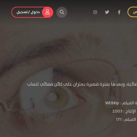
س
دخول / تسجيل
ضائية، وبعدها بفترة قصيرة يعثران على كائن فضائي لتصاب
الفيلم :
WEBRip
لإنتاج :
2003
فيلم : 171