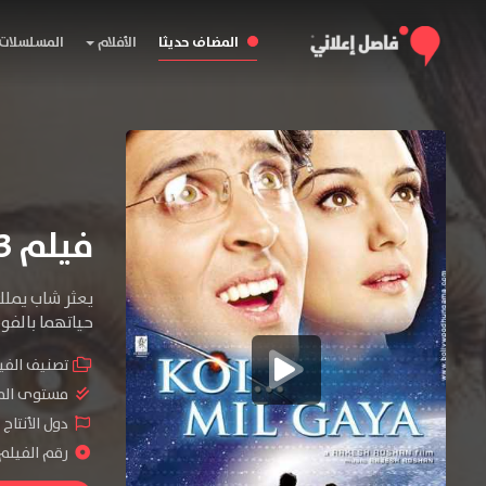
المضاف حديثا
الأفلام
المسلسلات
فيلم Koi… Mil Gaya 2003 مترجم
يعثر شاب يملك
حياتهما بالفو
تصنيف الفي
مستوى الم
دول الأنتاج 
رقم الفيلم : #2