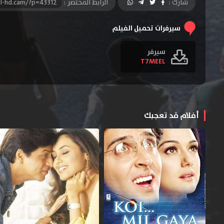
شارك :
الرابط المختصر :
l-hd.cam/?p=43312
سيرفرات تحميل الفيلم
سيرفر
T7MEEL
أفلام قد تعجبك