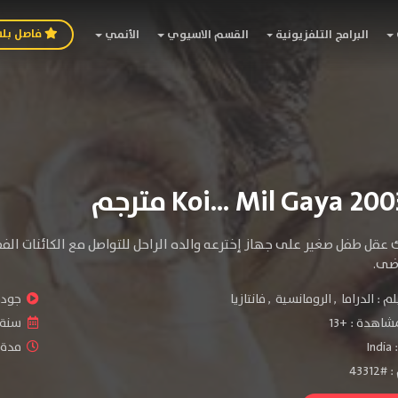
فاصل بل
البرامج التلفزيونية
القسم الاسيوي
الأنمي
 عقل طفل صغير على جهاز إخترعه والده الراحل للتواصل مع الكائنات الف
ضى.
لم :
الدراما
,
الرومانسية
,
فانتازيا
جودة 
شاهدة :
+13
سنة ا
:
India
مدة ال
4331