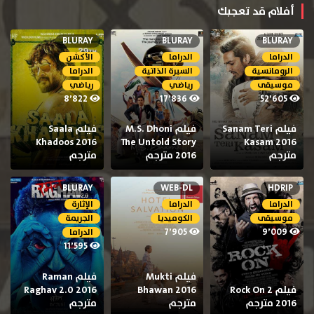
أفلام قد تعجبك
BLURAY
BLURAY
BLURAY
الدراما
الدراما
الأكشن
الرومانسية
السيرة الذاتية
الدراما
موسيقى
رياضي
رياضي
8٬822
17٬836
52٬605
فيلم Sanam Teri
فيلم M.S. Dhoni
فيلم Saala
Khadoos 2016
The Untold Story
Kasam 2016
مترجم
2016 مترجم
مترجم
BLURAY
WEB-DL
HDRIP
الدراما
الدراما
الإثارة
موسيقى
الكوميديا
الجريمة
7٬905
9٬009
الدراما
11٬595
فيلم Mukti
فيلم Raman
فيلم Rock On 2
Bhawan 2016
Raghav 2.0 2016
2016 مترجم
مترجم
مترجم