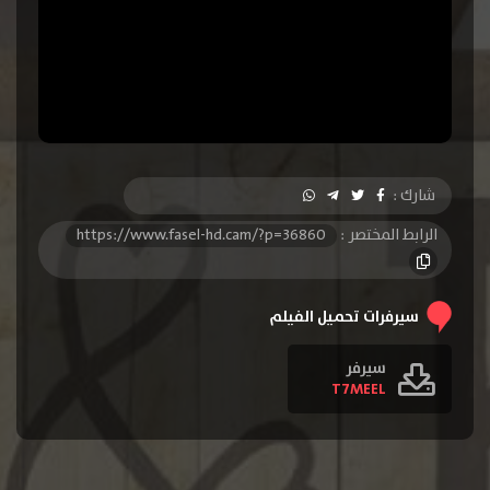
شارك :
الرابط المختصر :
https://www.fasel-hd.cam/?p=36860
سيرفرات تحميل الفيلم
سيرفر
T7MEEL