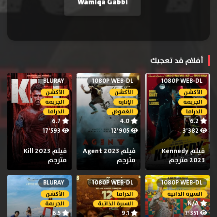
Wamiqa Gabbi
أفلام قد تعجبك
BLURAY
1080P WEB-DL
1080P WEB-DL
الأكشن
الأكشن
الأكشن
الجريمة
الإثارة
الجريمة
الدراما
الغموض
الدراما
6.7
4.0
6.2
17٬593
12٬905
3٬382
فيلم Kennedy
فيلم Agent 2023
فيلم Kill 2023
2023 مترجم
مترجم
مترجم
BLURAY
1080P WEB-DL
1080P WEB-DL
السيرة الذاتية
الدراما
الأكشن
N/A
السيرة الذاتية
الجريمة
6.5
9.1
7٬351