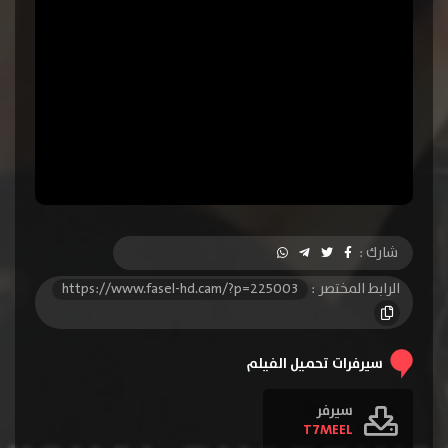
شارك :
الرابط المختصر :
https://www.fasel-hd.cam/?p=225003
سيرفرات تحميل الفيلم
سيرفر
T7MEEL