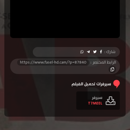
شارك :
الرابط المختصر :
https://www.fasel-hd.cam/?p=87840
سيرفرات تحميل الفيلم
سيرفر
T7MEEL