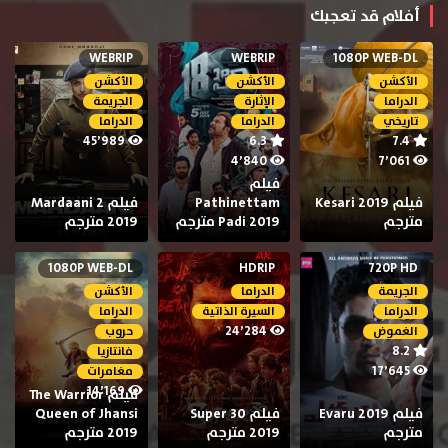
أفلام قد تعجبك
WEBRIP
WEBRIP
1080P WEB-DL
الأكشن
الأكشن
الأكشن
الدراما
الإثارة
الجريمة
تاريخي
الدراما
الدراما
45٬989
6.3
7.4
4٬840
7٬061
فيلم
فيلم Kesari 2019
Pathinettam
فيلم Mardaani 2
مترجم
Padi 2019 مترجم
2019 مترجم
1080P WEB-DL
HDRIP
720P HD
الجريمة
الدراما
الأكشن
الدراما
السيرة الذاتية
الدراما
24٬284
الغموض
حروب
8.2
فانتازيا
17٬645
مغامرات
14٬169
فيلم The Warrior
فيلم Evaru 2019
فيلم Super 30
Queen of Jhansi
مترجم
2019 مترجم
2019 مترجم